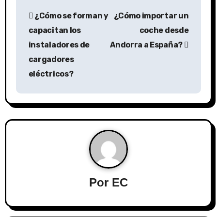
¿Cómo se forman y
¿Cómo importar un
capacitan los
coche desde
instaladores de
Andorra a España?
cargadores
eléctricos?
Por
EC