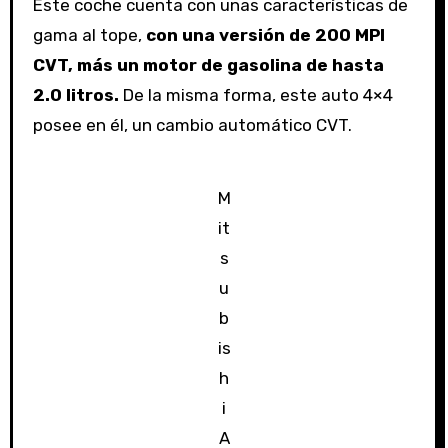
Este coche cuenta con unas características de
gama al tope,
con una versión de 200 MPI
CVT, más un motor de gasolina de hasta
2.0 litros.
De la misma forma, este auto 4×4
posee en él, un cambio automático CVT.
M
it
s
u
b
is
h
i
A