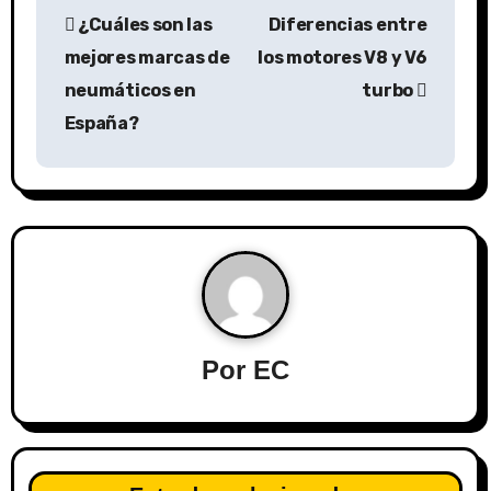
¿Cuáles son las
Diferencias entre
mejores marcas de
los motores V8 y V6
neumáticos en
turbo
España?
Por
EC