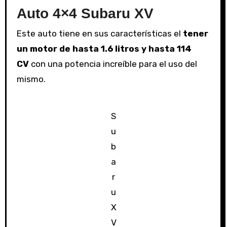
Auto 4×4 Subaru XV
Este auto tiene en sus características el
tener
un motor de hasta 1.6 litros y hasta 114
CV
con una potencia increíble para el uso del
mismo.
S
u
b
a
r
u
X
V