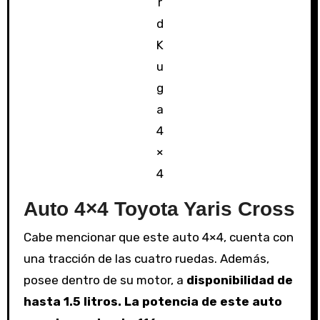
r
d
K
u
g
a
4
×
4
Auto 4×4 Toyota Yaris Cross
Cabe mencionar que este auto 4×4, cuenta con
una tracción de las cuatro ruedas. Además,
posee dentro de su motor, a
disponibilidad de
hasta 1.5 litros. La potencia de este auto