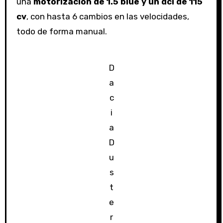
una
motorización de 1.5 blue y un dci de 115
cv
, con hasta 6 cambios en las velocidades,
todo de forma manual.
D
a
c
i
a
D
u
s
t
e
r