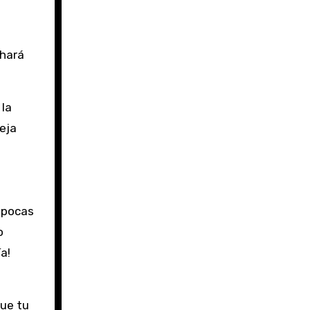
 hará
 la
eja
e pocas
o
a!
que tu