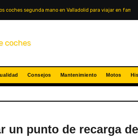
s coches segunda mano en Valladolid para viajar en famili
ualidad
Consejos
Mantenimiento
Motos
His
ar un punto de recarga d