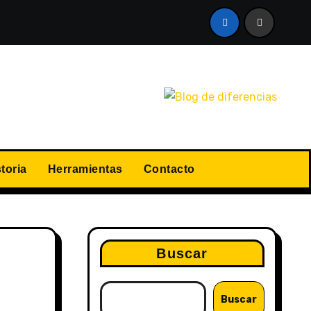
a?
¿Cómo renovar el carné de conducir sin complicacio
toria
Herramientas
Contacto
Buscar
e
Buscar