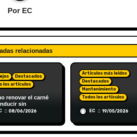
Por
EC
adas relacionadas
Artículos más leídos
ejos
Destacados
Destacados
 los artículos
Mantenimiento
 renovar el carné
Todos los artículos
nducir sin
icaciones gracias a
Equipos y herramient
C
EC
08/06/2026
19/05/2026
estoría?
de taller: guía comple
en motores, recambio
sistemas de inyecció