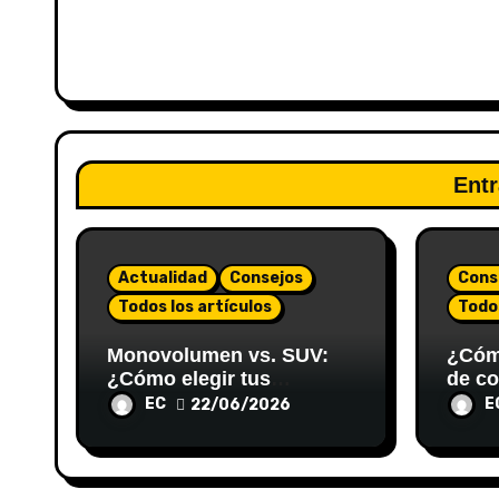
Entr
Actualidad
Consejos
Cons
Todos los artículos
Todos
Monovolumen vs. SUV:
¿Cómo
¿Cómo elegir tus
de co
próximos coches
compl
EC
E
22/06/2026
segunda mano en
una g
Valladolid para viajar en
familia?