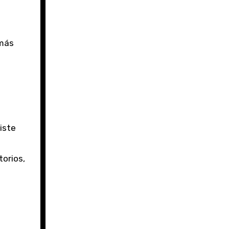
 más
iste
torios,