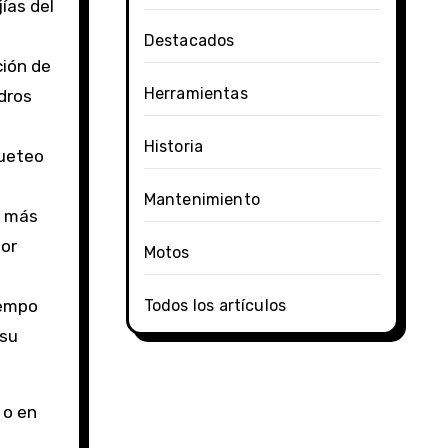
jías del
Destacados
ción de
Herramientas
ndros
Historia
queteo
Mantenimiento
s más
tor
Motos
Todos los artículos
iempo
 su
 o en