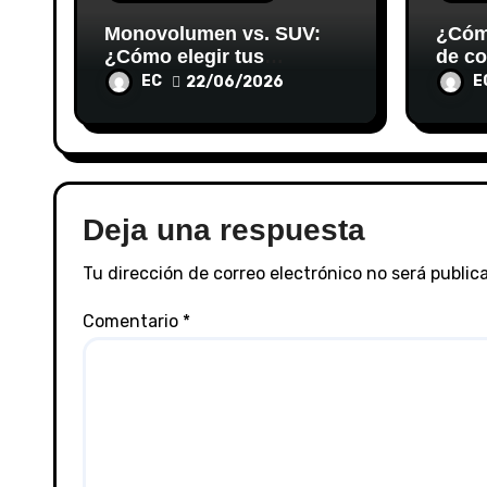
Monovolumen vs. SUV:
¿Cómo
¿Cómo elegir tus
de co
próximos coches
compl
EC
E
22/06/2026
segunda mano en
una g
Valladolid para viajar en
familia?
Deja una respuesta
Tu dirección de correo electrónico no será public
Comentario
*