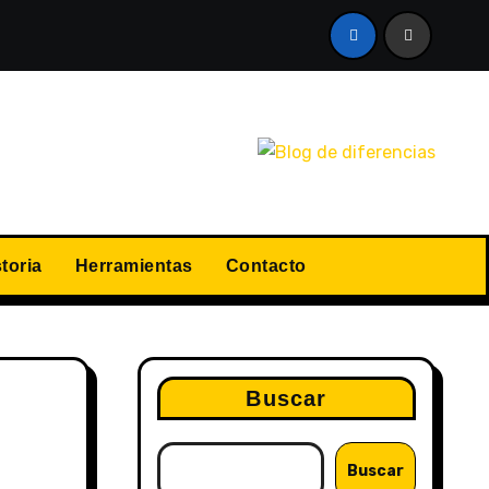
a?
¿Cómo renovar el carné de conducir sin complicacio
toria
Herramientas
Contacto
Buscar
Buscar