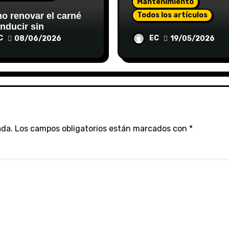
Mantenimiento
 renovar el carné
Todos los artículos
nducir sin
icaciones gracias a
Equipos y herramient
C
EC
08/06/2026
19/05/2026
estoría?
de taller: guía comple
en motores, recambio
sistemas de inyecció
ada.
Los campos obligatorios están marcados con
*