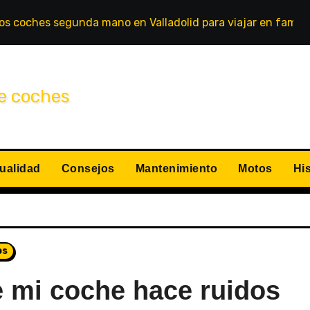
s coches segunda mano en Valladolid para viajar en famili
ualidad
Consejos
Mantenimiento
Motos
His
os
e mi coche hace ruidos